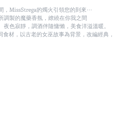
MissStrega的燭火引領您的到來⋯
所調製的魔藥香氛，繚繞在你我之間
。夜色寂靜，調酒伴隨慵懶，美食洋溢溫暖。
運用不同食材，以古老的女巫故事為背景，改編經典，