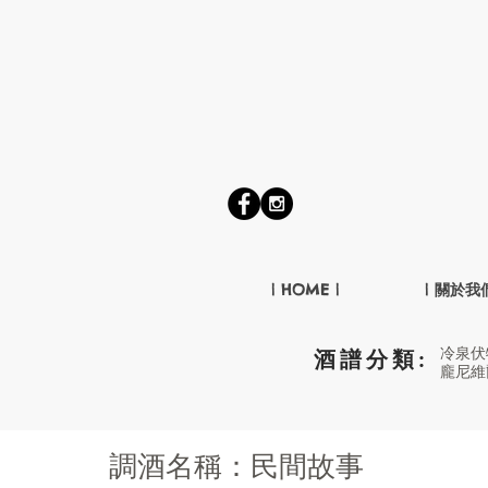
| HOME |
| 關於我們
冷泉伏
酒譜分類:
龐尼維
調酒名稱：民間故事