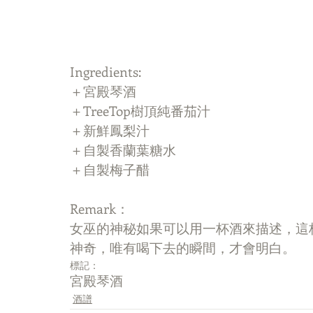
Ingredients:
＋宮殿琴酒
＋TreeTop樹頂純番茄汁
＋新鮮鳳梨汁
＋自製香蘭葉糖水
＋自製梅子醋
Remark：
女巫的神秘如果可以用一杯酒來描述，這杯酒足
神奇，唯有喝下去的瞬間，才會明白。
標記：
宮殿琴酒
酒譜