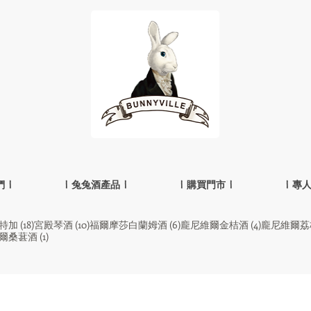
 |
| 兔兔酒產品 |
| 購買門市 |
| 專
18 篇文章
10 篇文章
6 篇文章
4 篇文章
特加
(18)
宮殿琴酒
(10)
福爾摩莎白蘭姆酒
(6)
龐尼維爾金桔酒
(4)
龐尼維爾荔
1 篇文章
爾桑葚酒
(1)