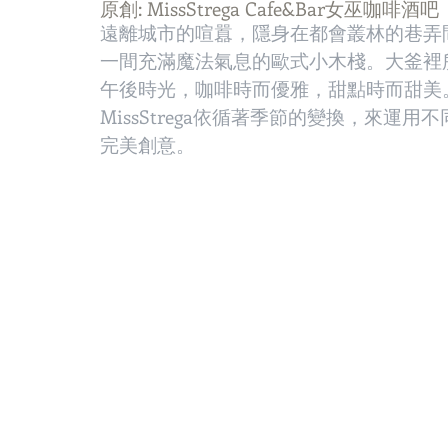
原創: 
MissStrega Cafe&Bar女巫咖啡酒吧
遠離城市的喧囂，隱身在都會叢林的巷弄間，
一間充滿魔法氣息的歐式小木棧。大釜裡
午後時光，咖啡時而優雅，甜點時而甜美
MissStrega依循著季節的變換，來
完美創意。