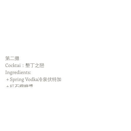
第二攤
Cocktai：墾丁之戀
Ingredients:
＋Spring Vodka冷泉伏特加
＋紅石榴糖漿
＋藍柑橘
＋蘋果汁
＋新鮮水蜜桃果醬
＋龐尼維爾荔枝酒
＋氣泡水