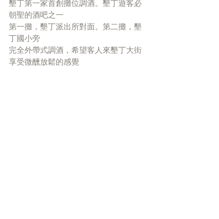
墾丁第一家首創攤位調酒。墾丁遊客必
朝聖的酒吧之一
第一攤，墾丁派出所對面。第二攤，墾
丁國小旁
完全外帶式調酒，希望客人來墾丁大街
享受微醺放鬆的感覺