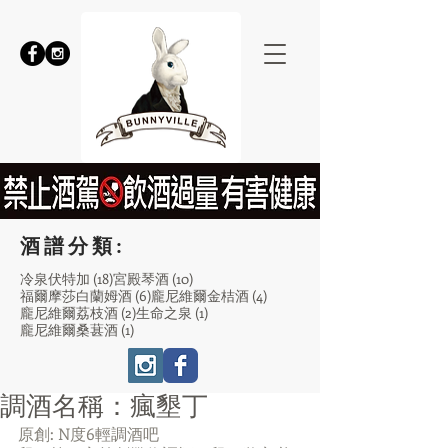
酒譜分類:
18 篇文章
10 篇文章
冷泉伏特加
(18)
宮殿琴酒
(10)
6 篇文章
4 篇文章
福爾摩莎白蘭姆酒
(6)
龐尼維爾金桔酒
(4)
2 篇文章
1 篇文章
龐尼維爾荔枝酒
(2)
生命之泉
(1)
1 篇文章
龐尼維爾桑葚酒
(1)
調酒名稱：瘋墾丁
原創: 
N度6輕調酒吧