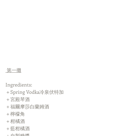
 第一攤
Ingredients:
＋Spring Vodka冷泉伏特加
＋宮殿琴酒
＋福爾摩莎白蘭姆酒
＋檸檬角
＋柑橘酒
＋藍柑橘酒
＋自製糖漿