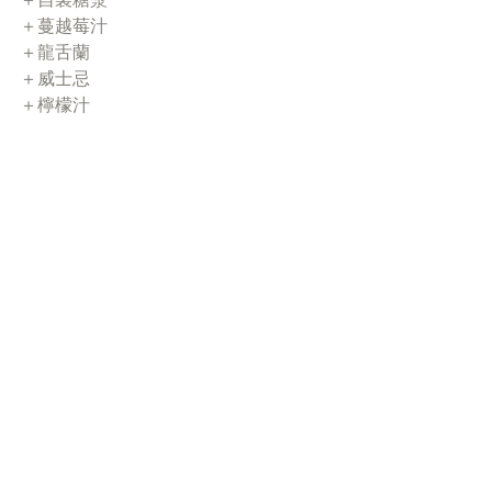
＋蔓越莓汁
＋龍舌蘭
＋威士忌
＋檸檬汁