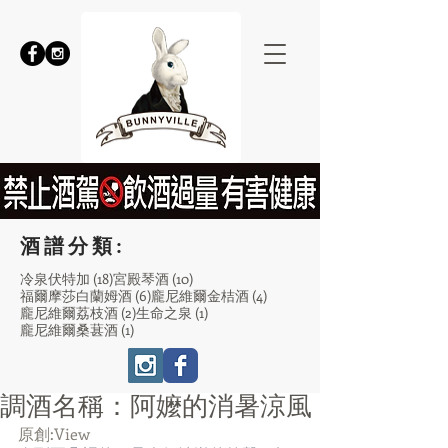
酒譜分類:
18 篇文章
10 篇文章
冷泉伏特加
(18)
宮殿琴酒
(10)
6 篇文章
4 篇文章
福爾摩莎白蘭姆酒
(6)
龐尼維爾金桔酒
(4)
2 篇文章
1 篇文章
龐尼維爾荔枝酒
(2)
生命之泉
(1)
1 篇文章
龐尼維爾桑葚酒
(1)
調酒名稱：阿嬤的消暑涼風
原創:
View