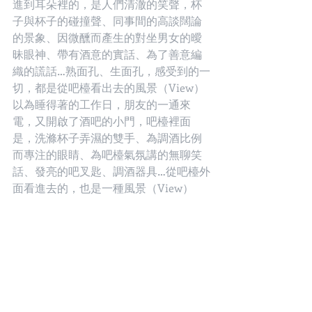
進到耳朵裡的，是人們清澈的笑聲，杯
子與杯子的碰撞聲、同事間的高談闊論
的景象、因微醺而產生的對坐男女的曖
昧眼神、帶有酒意的實話、為了善意編
織的謊話…熟面孔、生面孔，感受到的一
切，都是從吧檯看出去的風景（View）
以為睡得著的工作日，朋友的一通來
電，又開啟了酒吧的小門，吧檯裡面
是，洗滌杯子弄濕的雙手、為調酒比例
而專注的眼睛、為吧檯氣氛講的無聊笑
話、發亮的吧叉匙、調酒器具…從吧檯外
面看進去的，也是一種風景（View）