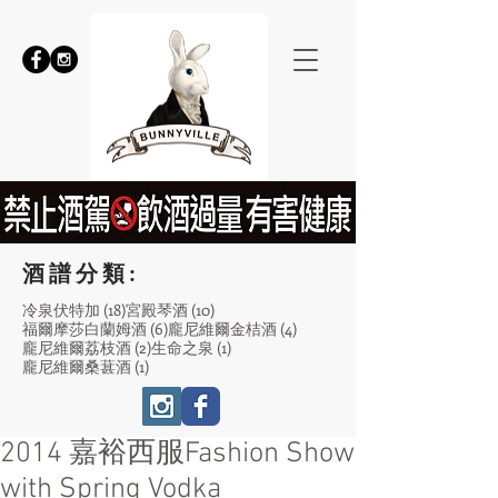
酒譜分類:
18 篇文章
10 篇文章
冷泉伏特加
(18)
宮殿琴酒
(10)
6 篇文章
4 篇文章
福爾摩莎白蘭姆酒
(6)
龐尼維爾金桔酒
(4)
2 篇文章
1 篇文章
龐尼維爾荔枝酒
(2)
生命之泉
(1)
1 篇文章
龐尼維爾桑葚酒
(1)
2014 嘉裕西服Fashion Show
with Spring Vodka