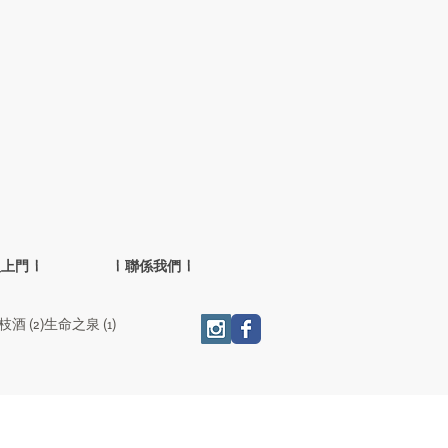
人上門 |
| 聯係我們 |
2 篇文章
1 篇文章
枝酒
(2)
生命之泉
(1)