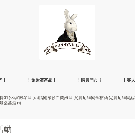
 |
| 兔兔酒產品 |
| 購買門市 |
| 專
18 篇文章
10 篇文章
6 篇文章
4 篇文章
特加
(18)
宮殿琴酒
(10)
福爾摩莎白蘭姆酒
(6)
龐尼維爾金桔酒
(4)
龐尼維爾荔
1 篇文章
爾桑葚酒
(1)
傳活動