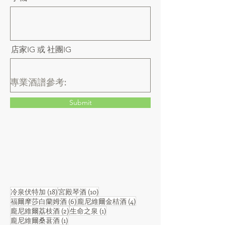
店家IG 或 社團IG
​專業酒譜參考:
Submit
18 篇文章
10 篇文章
冷泉伏特加
(18)
宮殿琴酒
(10)
6 篇文章
4 篇文章
福爾摩莎白蘭姆酒
(6)
龐尼維爾金桔酒
(4)
2 篇文章
1 篇文章
龐尼維爾荔枝酒
(2)
生命之泉
(1)
1 篇文章
龐尼維爾桑葚酒
(1)