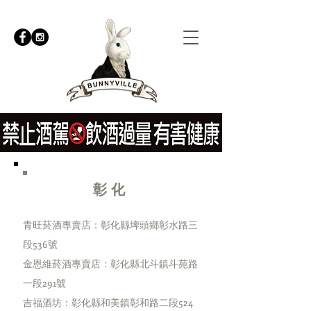
彰化
​青旺菸酒專賣店：彰化縣埤頭鄉彰水路三
段536號
​金恩維菸酒專賣店：彰化縣北斗鎮斗苑路
一段291號
​吉福酒坊：彰化縣和美鎮彰和路二段524