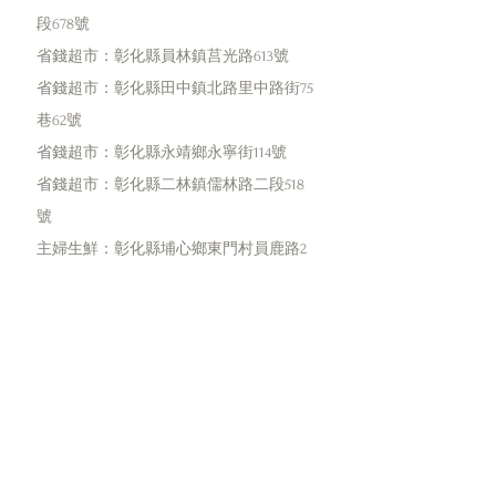
段678號
省錢超市：彰化縣員林鎮莒光路613號
省錢超市：彰化縣田中鎮北路里中路街75
巷62號
省錢超市：彰化縣永靖鄉永寧街114號
省錢超市：彰化縣二林鎮儒林路二段518
號
主婦生鮮：彰化縣埔心鄉東門村員鹿路2
段201號
主婦生鮮：彰化縣大城鄉中平路49號
主婦生鮮：彰化縣竹塘鄉竹林路244巷25弄
5號
主婦生鮮：彰化縣埤頭鄉斗苑西路361號
主婦生鮮：彰化縣芳苑鄉芳漢路王功段
275號