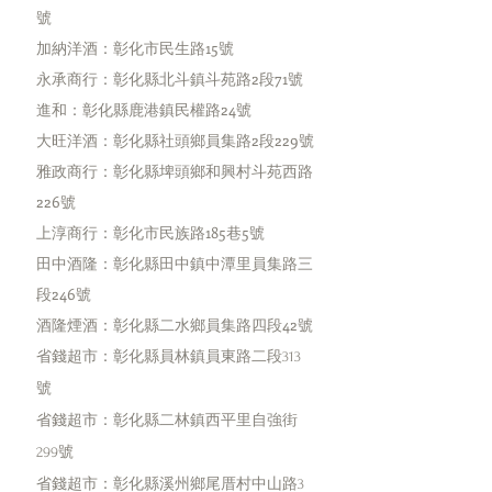
號
加納洋酒：彰化市民生路15號
​永承商行：彰化縣北斗鎮斗苑路2段71號
進和：彰化縣鹿港鎮民權路24號
​大旺洋酒：彰化縣社頭鄉員集路2段229號
雅政商行：彰化縣埤頭鄉和興村斗苑西路
226號
​上淳商行：彰化市民族路185巷5號
田中酒隆：彰化縣田中鎮中潭里員集路三
段246號
​酒隆煙酒：彰化縣二水鄉員集路四段42號
省錢超市：彰化縣員林鎮員東路二段313
號
省錢超市：彰化縣二林鎮西平里自強街
299號
省錢超市：彰化縣溪州鄉尾厝村中山路3