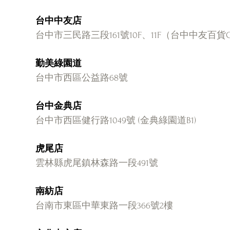
台中中友店
台中市三民路三段161號10F、11F（台中中友百貨
勤美綠園道
台中市西區公益路68號
台中金典店
台中市西區健行路1049號 (金典綠園道B1)
虎尾店
雲林縣虎尾鎮林森路一段491號
南紡店
台南市東區中華東路一段366號2樓