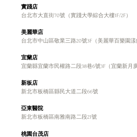
實踐店
台北市大直街70號（實踐大學綜合大樓1F/2F）
美麗華店
台北市中山區敬業三路20號3F（美麗華百樂園漾
宜蘭店
宜蘭縣宜蘭市民權路二段38巷6號3F（宜蘭新月廣
新板店
新北市板橋區縣民大道二段66號
亞東醫院
新北市板橋區南雅南路二段21號
桃園台茂店