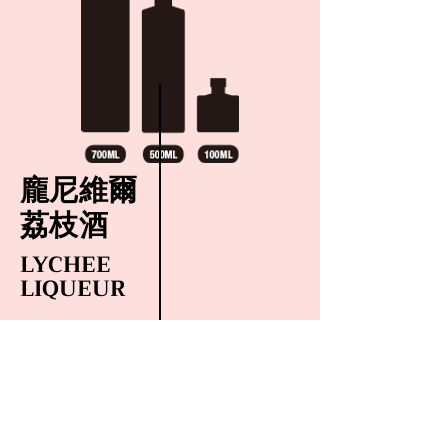
龐尼維爾
荔枝酒
LYCHEE
LIQUEUR
嚴選台灣五月至六月高雄及屏東盛產的玉荷包釀
製而成。玉荷包果肉厚實且甜，非常適合釀製果
酒。