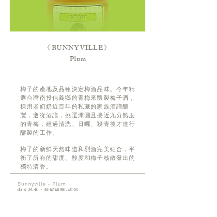
《
BUNNYVILLE
》
Plum
梅子的產地及品種決定梅酒品味。今年精
選台灣南投信義鄉的青梅來釀製梅子酒，
採用老奶奶近百年的私藏的家族酒譜釀
製，遵從酒譜，挑選渾圓且接近九分熟度
的青梅，經過清洗、日曬、殺青後才進行
釀製的工作。
梅子的新鮮天然味道和烈酒完美結合，平
衡了所有的甜度、酸度和梅子核散發出的
獨特清香。
Bunnyville - Plum
中文品名：龐尼維爾-梅酒
主要原料：水、梅子
容量：100ml
酒精濃度：20%