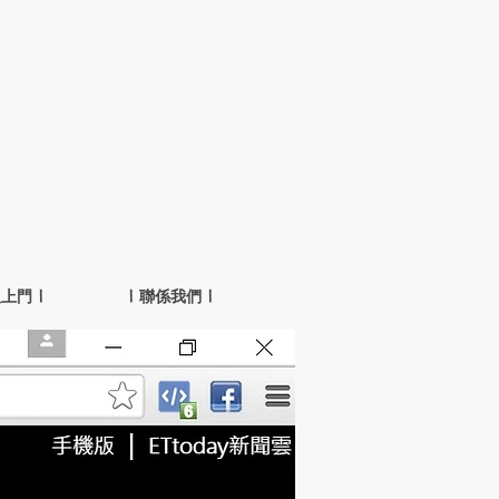
人上門 |
| 聯係我們 |