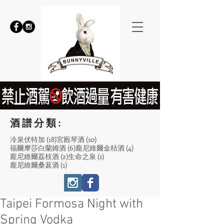
酒譜分類:
18 篇文章
10 篇文章
冷泉伏特加
(18)
宮殿琴酒
(10)
6 篇文章
4 篇文章
福爾摩莎白蘭姆酒
(6)
龐尼維爾金桔酒
(4)
2 篇文章
1 篇文章
龐尼維爾荔枝酒
(2)
生命之泉
(1)
1 篇文章
龐尼維爾桑葚酒
(1)
Taipei Formosa Night with
Spring Vodka