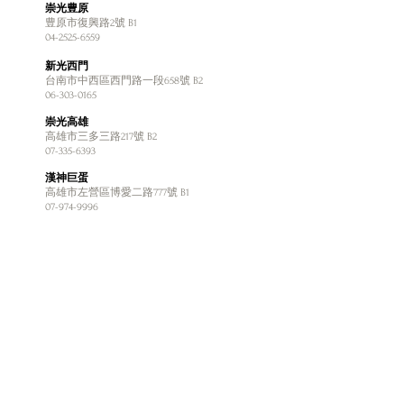
崇光豊原
豊原市復興路2號 B1
04-2525-6559
新光西門
台南市中西區西門路一段658號 B2
06-303-0165
崇光高雄
高雄市三多三路217號 B2
07-335-6393
漢神巨蛋
高雄市左營區博愛二路777號 B1
07-974-9996