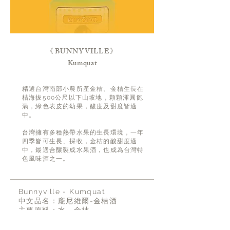
《
BUNNYVILLE
》
Kumquat
精選台灣南部小農所產金桔。金桔生長在
桔海拔500公尺以下山坡地，顆顆渾圓飽
滿，綠色表皮的幼果，酸度及甜度皆適
中。
台灣擁有多種熱帶水果的生長環境，一年
四季皆可生長、採收，金桔的酸甜度適
中，最適合釀製成水果酒，也成為台灣特
色風味酒之一。
Bunnyville - Kumquat
中文品名：龐尼維爾-金桔酒
主要原料：水、金桔
容量：100ml
酒精濃度：20%