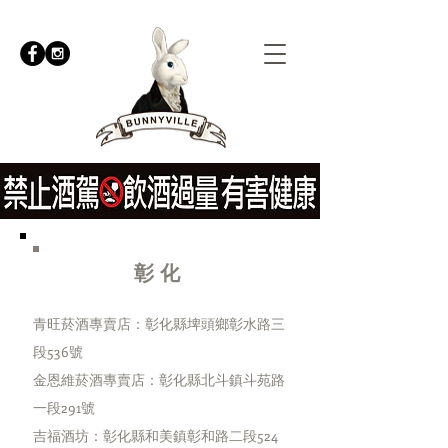
彰化
​青旺菸酒專賣店：彰化縣埤頭鄉彰水路三
段536號
​金恩維菸酒專賣店：彰化縣北斗鎮斗苑路
一段291號
​吉福酒坊：彰化縣和美鎮彰和路二段524