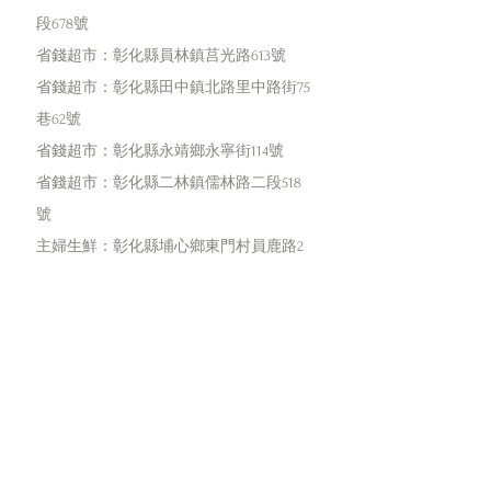
段678號
省錢超市：彰化縣員林鎮莒光路613號
省錢超市：彰化縣田中鎮北路里中路街75
巷62號
省錢超市：彰化縣永靖鄉永寧街114號
省錢超市：彰化縣二林鎮儒林路二段518
號
主婦生鮮：彰化縣埔心鄉東門村員鹿路2
段201號
主婦生鮮：彰化縣大城鄉中平路49號
主婦生鮮：彰化縣竹塘鄉竹林路244巷25弄
5號
主婦生鮮：彰化縣埤頭鄉斗苑西路361號
主婦生鮮：彰化縣芳苑鄉芳漢路王功段
275號