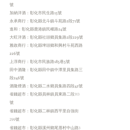
號
加納洋酒：彰化市民生路15號
​永承商行：彰化縣北斗鎮斗苑路2段71號
進和：彰化縣鹿港鎮民權路24號
​大旺洋酒：彰化縣社頭鄉員集路2段229號
雅政商行：彰化縣埤頭鄉和興村斗苑西路
226號
​上淳商行：彰化市民族路185巷5號
田中酒隆：彰化縣田中鎮中潭里員集路三
段246號
​酒隆煙酒：彰化縣二水鄉員集路四段42號
省錢超市：彰化縣員林鎮員東路二段313
號
省錢超市：彰化縣二林鎮西平里自強街
299號
省錢超市：彰化縣溪州鄉尾厝村中山路3