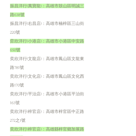
振昌洋行(萬寶龍)：高雄市鼓山區明誠三
路638號
振昌洋行(右昌店)：高雄市楠梓區三山街
220號
弈欣洋行(小港店)：高雄市小港區中安路
650號
奕欣洋行(文龍店)：高雄市鳳山區文龍東
路781號
奕欣洋行(文化店)：高雄市鳳山區文化西
路170號
奕欣洋行(平治店)：高雄市小港區平治街
163號
奕欣洋行(梓官店)：高雄市梓官區中正路
272之1號
奕欣洋行(梓官店)：高雄縣梓官鄉加展路