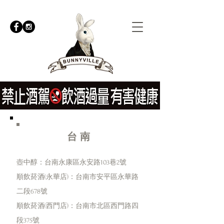
台南
壺中醇：台南永康區永安路103巷2號
順飲菸酒(永華店)：台南市安平區永華路
二段678號
順飲菸酒(西門店)：台南市北區西門路四
段375號